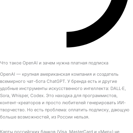
Что такое OpenAI и зачем нужна платная подписка
OpenAI — крупная американская компания и создатель
всемирного чат-бота ChatGPT. У бренда есть и другие
удобные инструменты искусственного интеллекта: DALL·E,
Sora, Whisper, Codex. Это находка для программистов,
контент-креаторов и просто любителей генерировать ИИ-
творчество. Но есть проблема: оплатить подписку, дающую
больше возможностей, из России нельзя.
Карты российских банков (Visa, MasterCard и «Мир») не